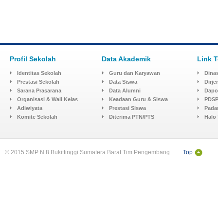
Profil Sekolah
Data Akademik
Link T
Identitas Sekolah
Guru dan Karyawan
Dinas
Prestasi Sekolah
Data Siswa
Dirj
Sarana Prasarana
Data Alumni
Dapo
Organisasi & Wali Kelas
Keadaan Guru & Siswa
PDSP
Adiwiyata
Prestasi Siswa
Pada
Komite Sekolah
Diterima PTN/PTS
Halo
© 2015 SMP N 8 Bukittinggi Sumatera Barat Tim Pengembang
Top