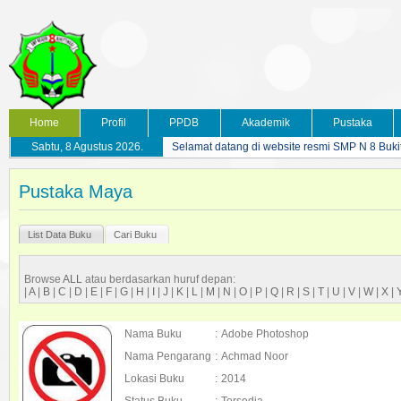
Home
Profil
PPDB
Akademik
Pustaka
Sabtu, 8 Agustus 2026.
Selamat datang di website resmi SMP N 8 Buki
Pustaka Maya
List Data Buku
Cari Buku
Browse
ALL
atau berdasarkan huruf depan:
|
A
|
B
|
C
|
D
|
E
|
F
|
G
|
H
|
I
|
J
|
K
|
L
|
M
|
N
|
O
|
P
|
Q
|
R
|
S
|
T
|
U
|
V
|
W
|
X
|
Nama Buku
:
Adobe Photoshop
Nama Pengarang
:
Achmad Noor
Lokasi Buku
:
2014