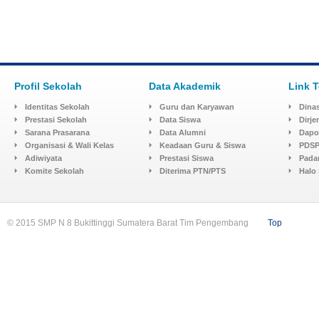
Profil Sekolah
Data Akademik
Link T
Identitas Sekolah
Guru dan Karyawan
Dinas
Prestasi Sekolah
Data Siswa
Dirj
Sarana Prasarana
Data Alumni
Dapo
Organisasi & Wali Kelas
Keadaan Guru & Siswa
PDSP
Adiwiyata
Prestasi Siswa
Pada
Komite Sekolah
Diterima PTN/PTS
Halo
© 2015 SMP N 8 Bukittinggi Sumatera Barat Tim Pengembang
Top