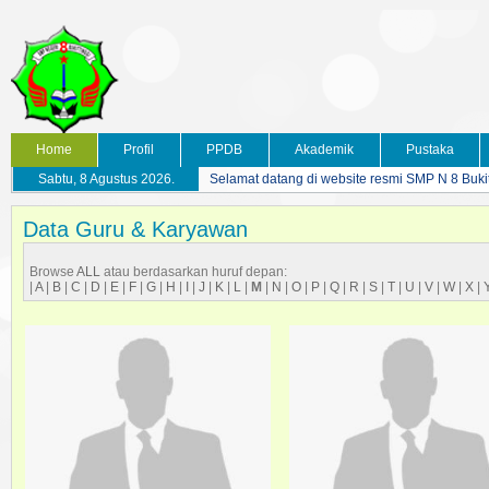
Home
Profil
PPDB
Akademik
Pustaka
Sabtu, 8 Agustus 2026.
Selamat datang di website resmi SMP N 8 Buki
Data Guru & Karyawan
Browse
ALL
atau berdasarkan huruf depan:
|
A
|
B
|
C
|
D
|
E
|
F
|
G
|
H
|
I
|
J
|
K
|
L
|
M
|
N
|
O
|
P
|
Q
|
R
|
S
|
T
|
U
|
V
|
W
|
X
|