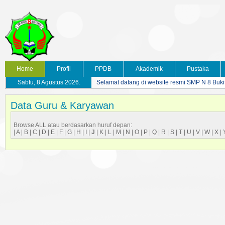
Home
Profil
PPDB
Akademik
Pustaka
Sabtu, 8 Agustus 2026.
Selamat datang di website resmi SMP N 8 Buki
Data Guru & Karyawan
Browse
ALL
atau berdasarkan huruf depan:
|
A
|
B
|
C
|
D
|
E
|
F
|
G
|
H
|
I
|
J
|
K
|
L
|
M
|
N
|
O
|
P
|
Q
|
R
|
S
|
T
|
U
|
V
|
W
|
X
|