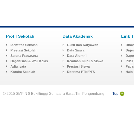
Profil Sekolah
Data Akademik
Link T
Identitas Sekolah
Guru dan Karyawan
Dinas
Prestasi Sekolah
Data Siswa
Dirj
Sarana Prasarana
Data Alumni
Dapo
Organisasi & Wali Kelas
Keadaan Guru & Siswa
PDSP
Adiwiyata
Prestasi Siswa
Pada
Komite Sekolah
Diterima PTN/PTS
Halo
© 2015 SMP N 8 Bukittinggi Sumatera Barat Tim Pengembang
Top