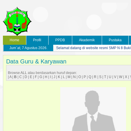
Home
Profil
PPDB
Akademik
Pustaka
Jum`at, 7 Agustus 2026.
Selamat datang di website resmi SMP N 8 Buki
Data Guru & Karyawan
Browse
ALL
atau berdasarkan huruf depan:
|
A
|
B
|
C
|
D
|
E
|
F
|
G
|
H
|
I
|
J
|
K
|
L
|
M
|
N
|
O
|
P
|
Q
|
R
|
S
|
T
|
U
|
V
|
W
|
X
|