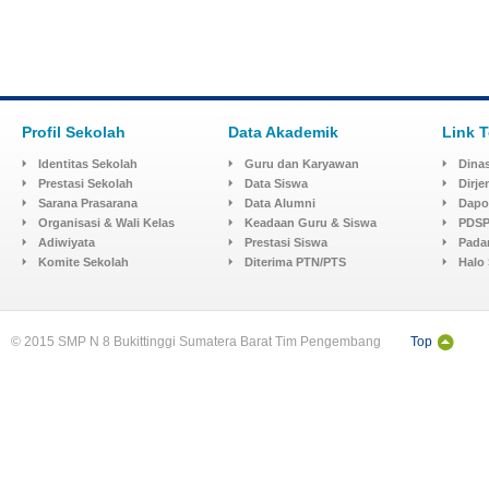
Profil Sekolah
Data Akademik
Link T
Identitas Sekolah
Guru dan Karyawan
Dinas
Prestasi Sekolah
Data Siswa
Dirj
Sarana Prasarana
Data Alumni
Dapo
Organisasi & Wali Kelas
Keadaan Guru & Siswa
PDSP
Adiwiyata
Prestasi Siswa
Pada
Komite Sekolah
Diterima PTN/PTS
Halo
© 2015 SMP N 8 Bukittinggi Sumatera Barat Tim Pengembang
Top