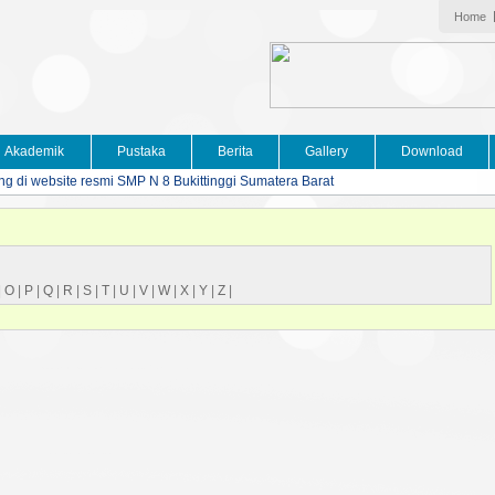
Home
Akademik
Pustaka
Berita
Gallery
Download
ng di website resmi SMP N 8 Bukittinggi Sumatera Barat
|
O
|
P
|
Q
|
R
|
S
|
T
|
U
|
V
|
W
|
X
|
Y
|
Z
|