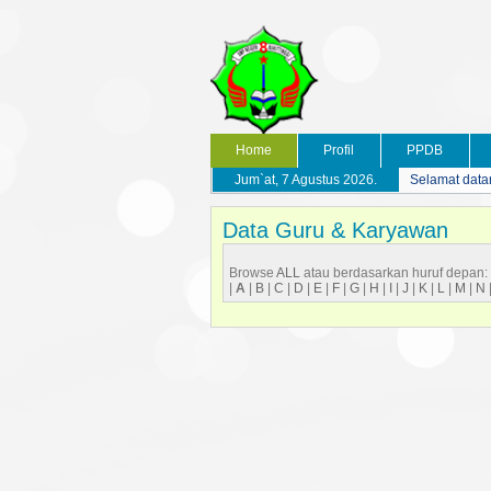
Home
Profil
PPDB
Jum`at, 7 Agustus 2026.
Selamat data
Data Guru & Karyawan
Browse
ALL
atau berdasarkan huruf depan:
|
A
|
B
|
C
|
D
|
E
|
F
|
G
|
H
|
I
|
J
|
K
|
L
|
M
|
N