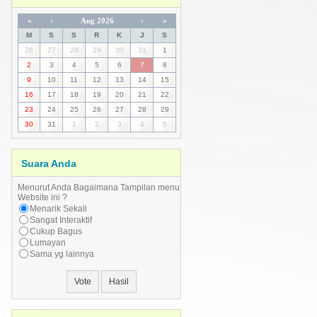
«
‹
Aug 2026
›
»
M
S
S
R
K
J
S
26
27
28
29
30
31
1
2
3
4
5
6
7
8
9
10
11
12
13
14
15
16
17
18
19
20
21
22
23
24
25
26
27
28
29
30
31
1
2
3
4
5
Suara Anda
Menurut Anda Bagaimana Tampilan menu
Website ini ?
Menarik Sekali
Sangat Interaktif
Cukup Bagus
Lumayan
Sama yg lainnya