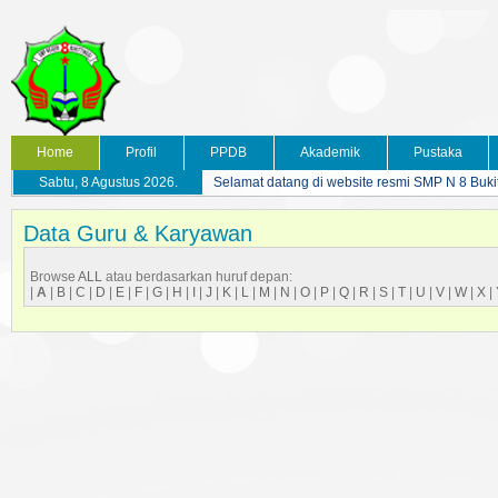
Home
Profil
PPDB
Akademik
Pustaka
Sabtu, 8 Agustus 2026.
Selamat datang di website resmi SMP N 8 Buki
Data Guru & Karyawan
Browse
ALL
atau berdasarkan huruf depan:
|
A
|
B
|
C
|
D
|
E
|
F
|
G
|
H
|
I
|
J
|
K
|
L
|
M
|
N
|
O
|
P
|
Q
|
R
|
S
|
T
|
U
|
V
|
W
|
X
|