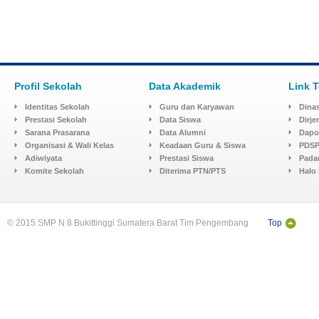
Profil Sekolah
Data Akademik
Link T
Identitas Sekolah
Guru dan Karyawan
Dinas
Prestasi Sekolah
Data Siswa
Dirj
Sarana Prasarana
Data Alumni
Dapo
Organisasi & Wali Kelas
Keadaan Guru & Siswa
PDSP
Adiwiyata
Prestasi Siswa
Pada
Komite Sekolah
Diterima PTN/PTS
Halo
© 2015 SMP N 8 Bukittinggi Sumatera Barat Tim Pengembang
Top