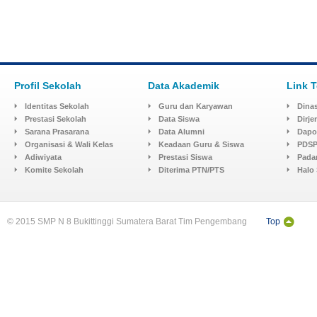
Profil Sekolah
Data Akademik
Link T
Identitas Sekolah
Guru dan Karyawan
Dinas
Prestasi Sekolah
Data Siswa
Dirj
Sarana Prasarana
Data Alumni
Dapo
Organisasi & Wali Kelas
Keadaan Guru & Siswa
PDSP
Adiwiyata
Prestasi Siswa
Pada
Komite Sekolah
Diterima PTN/PTS
Halo
© 2015 SMP N 8 Bukittinggi Sumatera Barat Tim Pengembang
Top