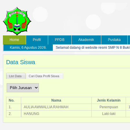
Home
Profil
PPDB
Akademik
Pustaka
Kamis, 6 Agustus 2026.
Selamat datang di website resmi SMP N 8 Buki
Data Siswa
List Data
Cari Data Profil Siswa
No.
Nama
Jenis Kelamin
1.
AULIA AWWALLIA RAHMAH
Perempuan
2.
HANUNG
Laki-laki