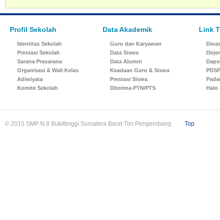
Profil Sekolah
Data Akademik
Link T
Identitas Sekolah
Guru dan Karyawan
Dinas
Prestasi Sekolah
Data Siswa
Dirj
Sarana Prasarana
Data Alumni
Dapo
Organisasi & Wali Kelas
Keadaan Guru & Siswa
PDSP
Adiwiyata
Prestasi Siswa
Pada
Komite Sekolah
Diterima PTN/PTS
Halo
© 2015 SMP N 8 Bukittinggi Sumatera Barat Tim Pengembang
Top