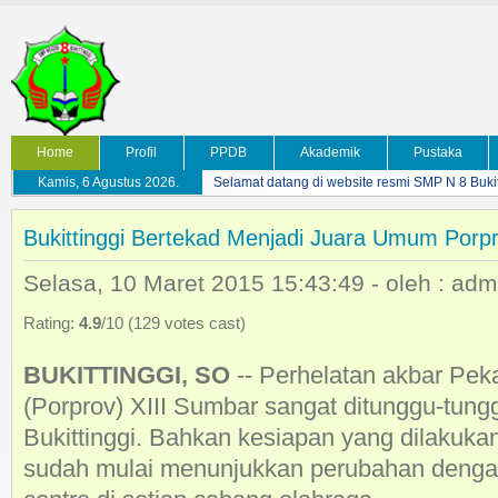
Home
Profil
PPDB
Akademik
Pustaka
Kamis, 6 Agustus 2026.
Selamat datang di website resmi SMP N 8 Buki
Bukittinggi Bertekad Menjadi Juara Umum Porpr
Selasa, 10 Maret 2015 15:43:49 - oleh : adm
Rating:
4.9
/10 (129 votes cast)
BUKITTINGGI, SO
-- Perhelatan akbar Pek
(Porprov) XIII Sumbar sangat ditunggu-tungg
Bukittinggi. Bahkan kesiapan yang dilakukan
sudah mulai menunjukkan perubahan dengan